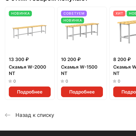
НОВИНКА
СОВЕТУЕМ
ХИТ
НО
НОВИНКА
13 300 ₽
10 200 ₽
8 200 ₽
Скамья W-2000
Скамья W-1500
Скамья W
NT
NT
NT
0
0
0
Подробнее
Подробнее
Подро
Назад к списку